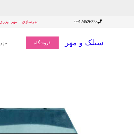
09124526223
مهرسازی – مهر لیزری 
سیلک و مهر
مهر
فروشگاه