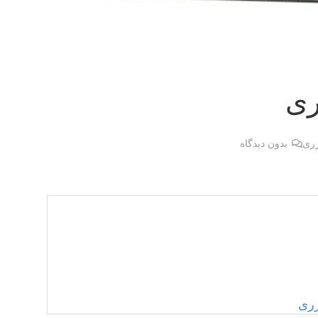
ری
زری
بدون دیدگاه
زری