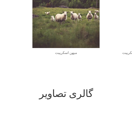
کریپت
میهن اسکریپت
گالری تصاویر