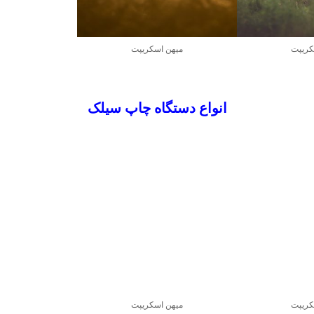
کریپت
میهن اسکریپت
انواع دستگاه چاپ سیلک
کریپت
میهن اسکریپت