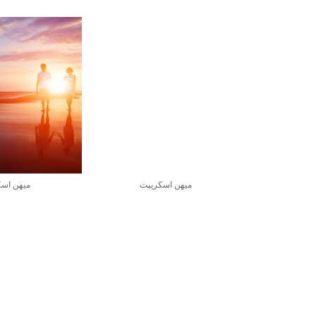
میهن اسکریپت
میهن اس