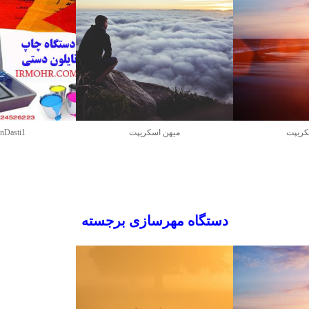
کریپت
میهن اسکریپت
onDasti1
دستگاه مهرسازی برجسته