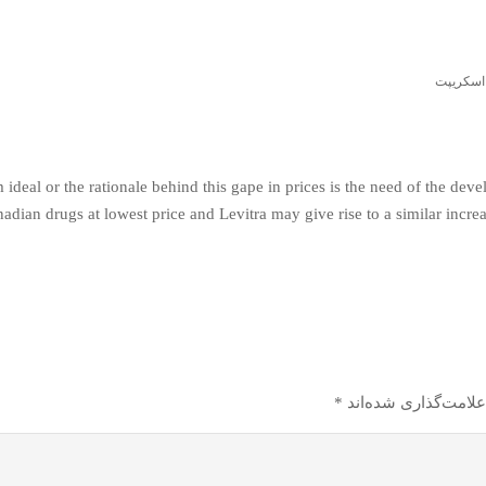
اسکریپت
m ideal or the rationale behind this gape in prices is the need of the d
nadian drugs at lowest price and Levitra may give rise to a similar inc
علامت‌گذاری شده‌اند
*