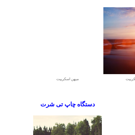
کریپت
میهن اسکریپت
دستگاه چاپ تی شرت