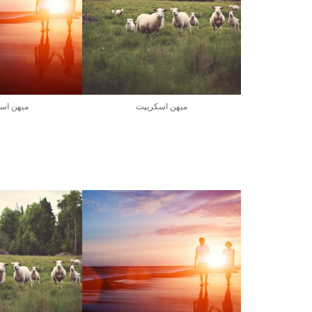
میهن اسکریپت
میهن اس