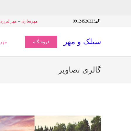
09124526223
مهرسازی – مهر لیزری 
سیلک و مهر
مهر
فروشگاه
گالری تصاویر