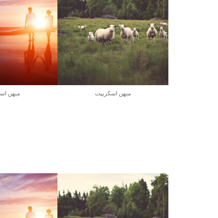
میهن اسکریپت
میهن اس