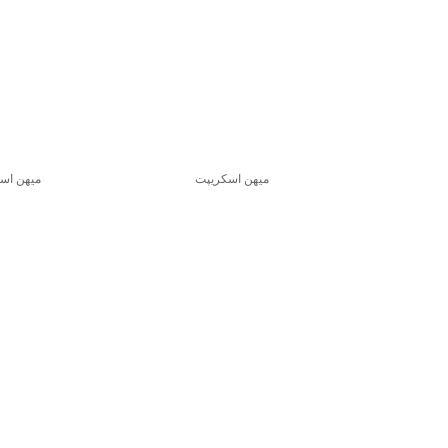
میهن اسکریپت
میهن اس