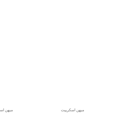
میهن اسکریپت
میهن اس