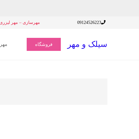
09124526223
مهرسازی – مهر لیزری 
سیلک و مهر
مهر
فروشگاه